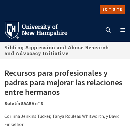
Skip
EXIT SITE
to
Search
M
main
content
Sibling Aggression and Abuse Research
and Advocacy Initiative
Recursos para profesionales y
padres para mejorar las relaciones
entre hermanos
Boletín SAARA nº 3
Corinna Jenkins Tucker, Tanya Rouleau Whitworth, y David
Finkelhor