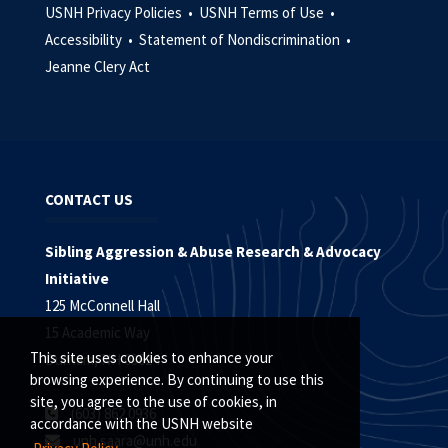
USNH Privacy Policies •
USNH Terms of Use •
Accessibility •
Statement of Nondiscrimination •
Jeanne Clery Act
CONTACT US
Sibling Aggression & Abuse Research & Advocacy
Initiative
125 McConnell Hall
15 Academic Way
This site uses cookies to enhance your
Durham, NH 03824
browsing experience. By continuing to use this
site, you agree to the use of cookies, in
(603) 862.0936
accordance with the USNH website
unh.saara@unh.edu