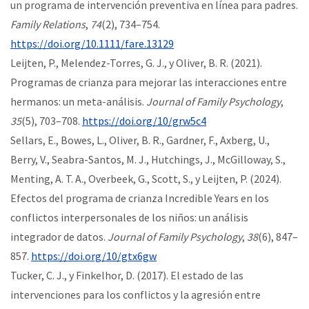
un programa de intervención preventiva en línea para padres.
Family Relations
,
74
(2), 734–754.
https://doi.org/10.1111/fare.13129
Leijten, P., Melendez-Torres, G. J., y Oliver, B. R. (2021).
Programas de crianza para mejorar las interacciones entre
hermanos: un meta-análisis.
Journal of Family Psychology
,
35
(5), 703–708.
https://doi.org/10/grw5c4
Sellars, E., Bowes, L., Oliver, B. R., Gardner, F., Axberg, U.,
Berry, V., Seabra-Santos, M. J., Hutchings, J., McGilloway, S.,
Menting, A. T. A., Overbeek, G., Scott, S., y Leijten, P. (2024).
Efectos del programa de crianza Incredible Years en los
conflictos interpersonales de los niños: un análisis
integrador de datos.
Journal of Family Psychology
,
38
(6), 847–
857.
https://doi.org/10/gtx6gw
Tucker, C. J., y Finkelhor, D. (2017). El estado de las
intervenciones para los conflictos y la agresión entre